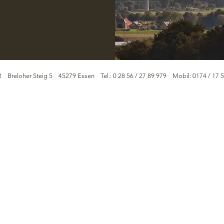
 Breloher Steig 5 45279 Essen Tel.: 0 28 56 / 27 89 979
Mobil: 0174 / 17 